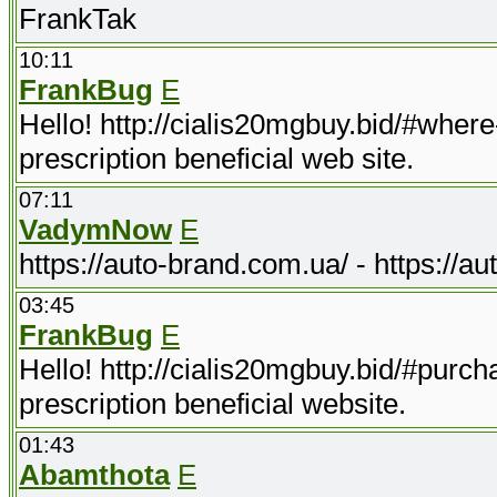
FrankTak
10:11
FrankBug
E
Hello! http://cialis20mgbuy.bid/#where-
prescription beneficial web site.
07:11
VadymNow
E
https://auto-brand.com.ua/ - https://a
03:45
FrankBug
E
Hello! http://cialis20mgbuy.bid/#purcha
prescription beneficial website.
01:43
Abamthota
E