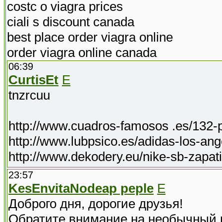
costc o viagra prices
ciali s discount canada
best place order viagra online
order viagra online canada
06:39
CurtisEt
E
tnzrcuu
http://www.cuadros-famosos .es/132-p
http://www.lubpsico.es/adidas-los-ang
http://www.dekodery.eu/nike-sb-zapati
23:57
KesEnvitaNodeap peple
E
Доброго дня, дорогие друзья!
Обратите внимание на необычный вебс