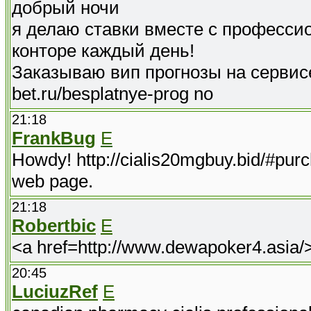
добрый ночи
я делаю ставки вместе с професси
конторе каждый день!
Заказываю вип прогнозы на сервисе а
bet.ru/besplatnye-prog no
21:18
FrankBug
E
Howdy! http://cialis20mgbuy.bid/#purcha
web page.
21:18
Robertbic
E
<a href=http://www.dewapoker4.asia
20:45
LuciuzRef
E