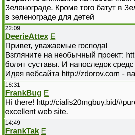
Зеленограде. Кроме того батут в З
в зеленограде для детей
22:09
DeerieAttex
E
Привет, уважаемые господа!
Взгляните на необычный проект: htt
болят суставы. И напоследок средс
Идея вебсайта http://zdorov.com - в
16:31
FrankBug
E
Hi there! http://cialis20mgbuy.bid/#purc
excellent web site.
14:49
FrankTak
E