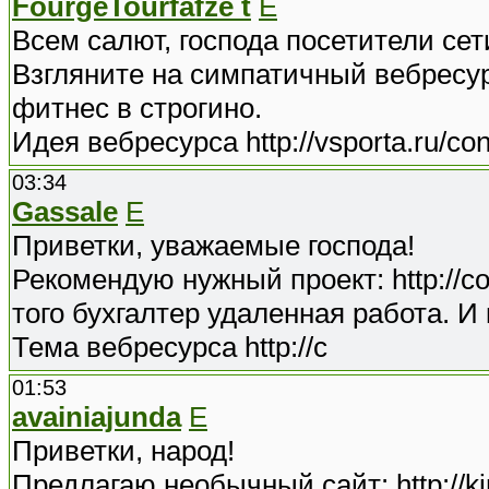
FourgeTourfafze t
E
Всем салют, господа посетители сет
Взгляните на симпатичный вебресурс
фитнес в строгино.
Идея вебресурса http://vsporta.ru/con
03:34
Gassale
E
Приветки, уважаемые господа!
Рекомендую нужный проект: http://co
того бухгалтер удаленная работа. И
Тема вебресурса http://c
01:53
avainiajunda
E
Приветки, народ!
Предлагаю необычный сайт: http://ki