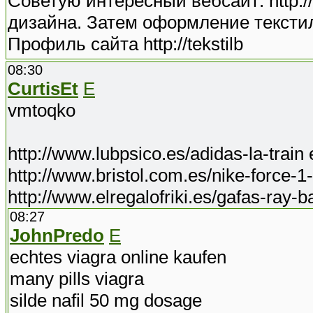
Советую интересный вебсайт: http://te
дизайна. Затем оформление текстил
Профиль сайта http://tekstilb
08:30
CurtisEt
E
vmtoqko
http://www.lubpsico.es/adidas-la-trai
http://www.bristol.com.es/nike-force-
http://www.elregalofriki.es/gafas-ray-
08:27
JohnPredo
E
echtes viagra online kaufen
many pills viagra
silde nafil 50 mg dosage