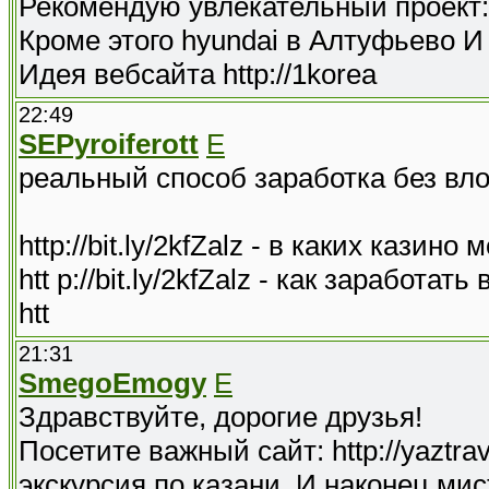
Рекомендую увлекательный проект: ht
Кроме этого hyundai в Алтуфьево И
Идея вебсайта http://1korea
22:49
SEPyroiferott
E
реальный способ заработка без вл
http://bit.ly/2kfZalz - в каких кази
htt p://bit.ly/2kfZalz - как заработ
htt
21:31
SmegoEmogy
E
Здравствуйте, дорогие друзья!
Посетите важный сайт: http://yaztra
экскурсия по казани. И наконец мис