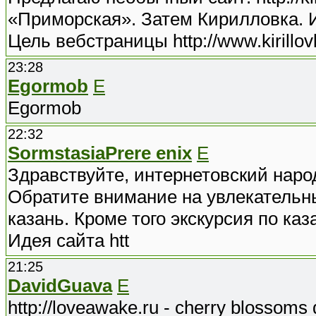
«Приморская». Затем Кирилловка. И
Цель вебстраницы http://www.kirillov
23:28
Egormob
E
Egormob
22:32
SormstasiaPrere enix
E
Здравствуйте, интернетовский наро
Обратите внимание на увлекательный 
казань. Кроме того экскурсия по каз
Идея сайта htt
21:25
DavidGuava
E
http://loveawake.ru - cherry blossoms d