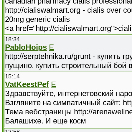
canadian pharmacy cialis professiona
http://cialiswalmart.org - cialis over c
20mg generic cialis
<a href="http://cialiswalmart.org">cial
18:34
PabloHoips
E
http://serptehnika.ru/grunt - купить 
пущино, купить строительный бой в
15:14
VatKeestPef
E
Здравствуйте, интернетовский наро
Взгляните на симпатичный сайт: http:
Тема вебстраницы http://arenawelln
Балашихе. И еще косм
12:58