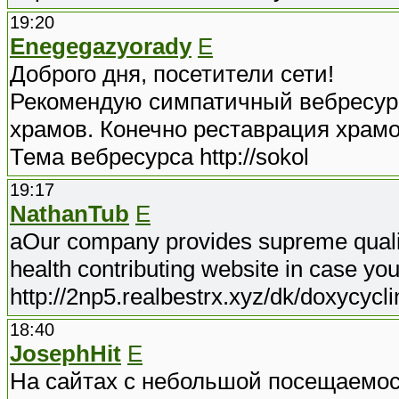
19:20
Enegegazyorady
E
Доброго дня, посетители сети!
Рекомендую симпатичный вебресурс: h
храмов. Конечно реставрация храмо
Тема вебресурса http://sokol
19:17
NathanTub
E
aOur company provides supreme quality
health contributing website in case you
http://2np5.realbestrx.xyz/dk/doxycycli
18:40
JosephHit
E
На сайтах с небольшой посещаемос