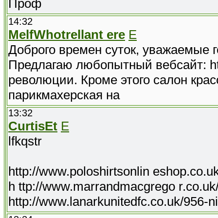
Проф
14:32
MelfWhotrellant ere
E
Доброго времен суток, уважаемые г
Предлагаю любопытный вебсайт: htt
революции. Кроме этого салон кра
парикмахерская на
13:32
CurtisEt
E
lfkqstr
http://www.poloshirtsonlin eshop.co.u
h ttp://www.marrandmacgrego r.co.uk
http://www.lanarkunitedfc.co.uk/956-n