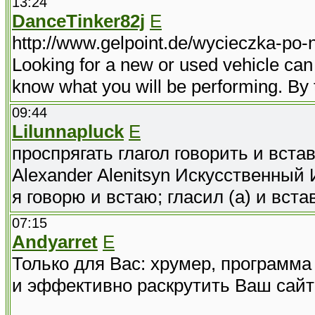
13:24
DanceTinker82j
E
http://www.gelpoint.de/wycieczka-po
Looking for a new or used vehicle can b
know what you will be performing. By 
09:44
Lilunnapluck
E
проспрягать глагол говорить и вста
Alexander Alenitsyn Искусственный 
я говорю и встаю; гласил (а) и вста
07:15
Andyarret
E
Только для Вас: хрумер, программа
и эффективно раскрутить Ваш сайт